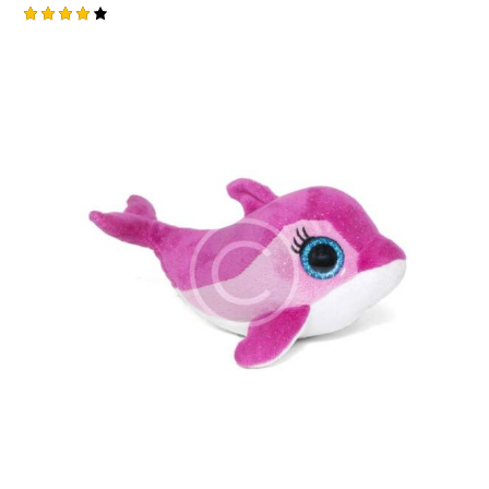
Оцінен
о в
4.00
-22%
з 5