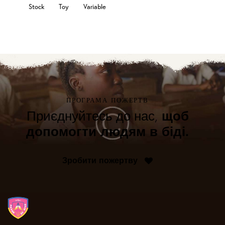
Stock
Toy
Variable
ПРОГРАМА ПОЖЕРТВ
щоб
Приєднуйтесь до нас,
допомогти людям в біді.
Зробити пожертву