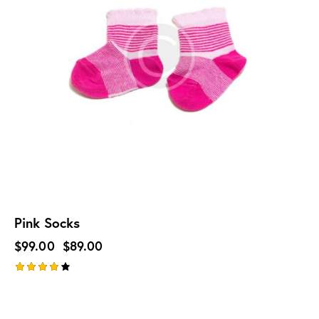
Pink Socks
$
99.00
$
89.00
Оцінен
о в
4.00
з 5