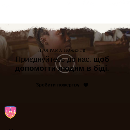
ПРОГРАМА ПОЖЕРТВ
щоб
Приєднуйтесь до нас,
допомогти людям в біді.
Зробити пожертву