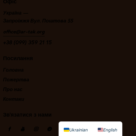
Офіс
Україна —
Запроіжжя Вул. Поштова 55
office@ar-tak.org
+38 (099) 359 21 15
Посилання
Головна
Пожертва
Про нас
Контаки
Зв'язатися з нами
Ukrainian
English